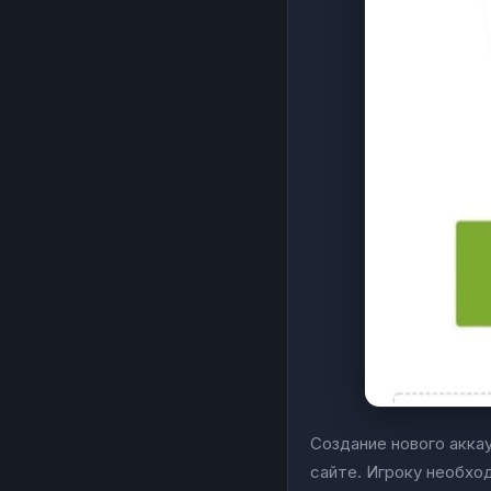
Создание нового аккау
сайте. Игроку необход