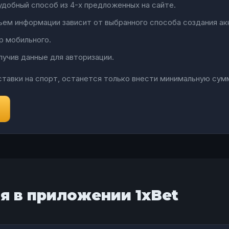
удобный способ из 4-х предложенных на сайте.
ъем информации зависит от выбранного способа создания акк
 мобильного.
лучив данные для авторизации.
ставки на спорт, останется только внести минимальную сумм
я в приложении 1xBet