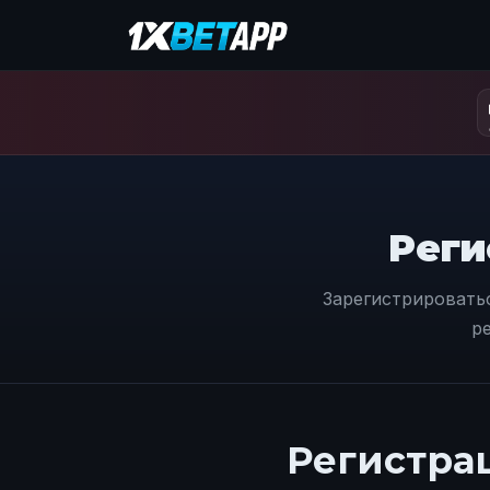
Реги
Зарегистрироватьс
р
Регистра