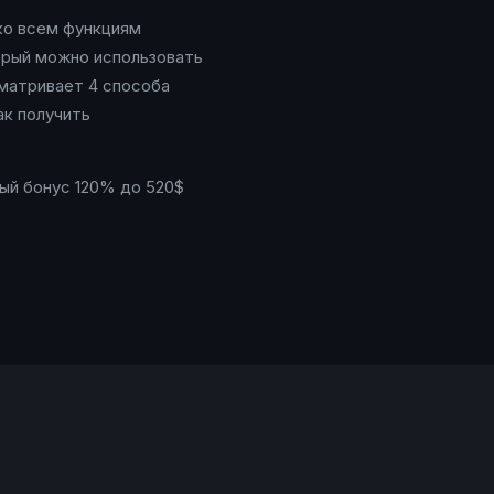
ко всем функциям
орый можно использовать
сматривает 4 способа
ак получить
ый бонус 120% до 520$