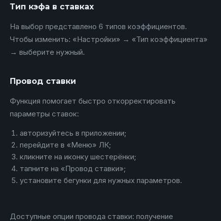
Тип кэфа в ставках
На выбор представлено 6 типов коэффициентов.
Чтобы изменить: «Настройки» → «Тип коэффициента»
→ выберите нужный.
Провод ставки
Функция помогает быстро откорректировать
параметры ставок:
авторизуйтесь в приложении;
перейдите в «Меню» ЛК;
кликните на иконку шестерёнки;
тапните на «Провод ставки»;
установите бегунки для нужных параметров.
Доступные опции провода ставки: получение