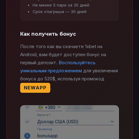
Не менее 5 пари за 30 дней
Срок отыгрыша — 30 дней
Как получить бонус
После того как вы скачаете 1xbet на
Android, вам будет доступен бонус на
первый депозит.
Воспользуйтесь
уникальным предложением
для увеличения
бонуса до 520$, используя промокод
NEWAPP
.