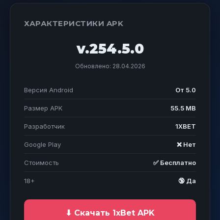
ХАРАКТЕРИСТИКИ APK
v.254.5.0
Обновлено: 28.04.2026
Версия Android
От 5.0
Размер APK
55.5 MB
Разработчик
1XBET
Google Play
❌ Нет
Стоимость
✅ Бесплатно
18+
🔞 Да
⬇ Скачать 1xBet APK