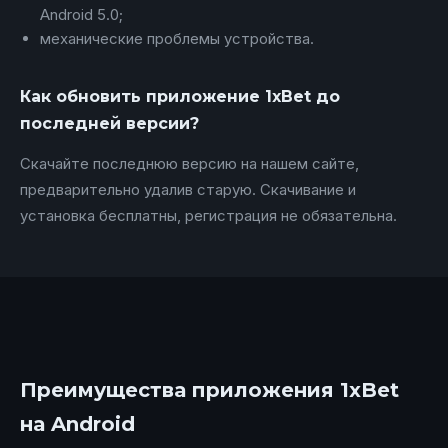
Android 5.0;
механические проблемы устройства.
Как обновить приложение 1xBet до
последней версии?
Скачайте последнюю версию на нашем сайте,
предварительно удалив старую. Скачивание и
установка бесплатны, регистрация не обязательна.
Преимущества приложения 1xBet
на Android