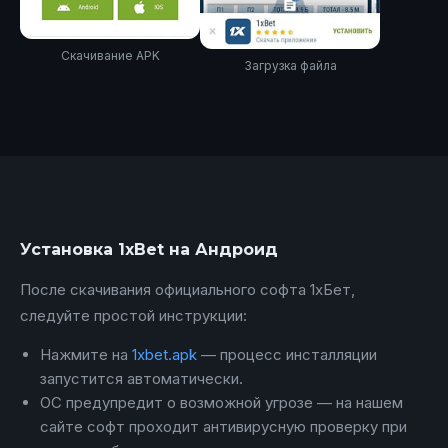
Скачивание APK
Загрузка файла
Установка 1xBet на Андроид
После скачивания официального софта 1хБет,
следуйте простой инструкции:
Нажмите на
1xbet.apk
— процесс инсталляции
запустится автоматически.
ОС предупредит о возможной угрозе — на нашем
сайте софт проходит антивирусную проверку при