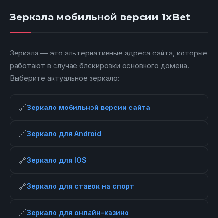
Зеркала мобильной версии 1xBet
Зеркала — это альтернативные адреса сайта, которые
работают в случае блокировки основного домена.
Выберите актуальное зеркало:
Зеркало мобильной версии сайта
Зеркало для Android
Зеркало для IOS
Зеркало для ставок на спорт
Зеркало для онлайн-казино