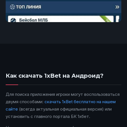
Как скачать 1xBet на Андроид?
Для поиска приложения игроки могут воспользоваться
двумя способами:
скачать 1xBet бесплатно на нашем
сайте
(всегда актуальная официальная версия) или
установить с главного портала БК 1хбет.